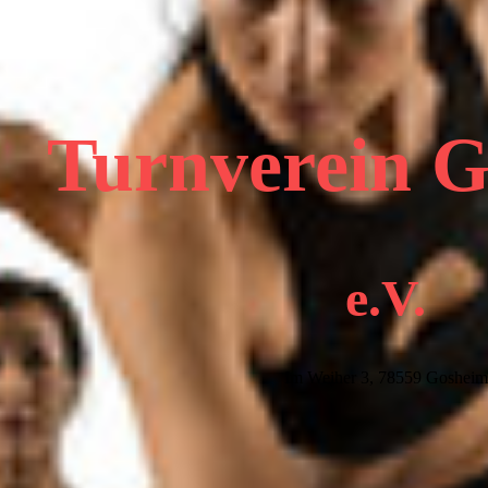
Turnverein 
e.V.
Im Weiher 3, 78559 Gosheim