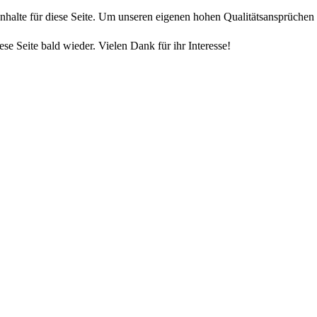
 Inhalte für diese Seite. Um unseren eigenen hohen Qualitätsansprüchen
ese Seite bald wieder. Vielen Dank für ihr Interesse!
TV Gosheim - Freizeit sinnv
F
ragen ode
r Anre