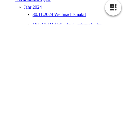
Jahr 2024
30.11.2024 Weihnachtsmakrt
16.03.2024 Hallenkreismeiserschaften
21.03.2024 Generalversammlung am Sa. 9:30h
Gasthaus Krone
Jahr 2023
04. März Hallenkreismeisterschaften Mehrkampf
U16 U14 U12 U10
23. März Generalversammlung am 19:30h
Gasthaus Krone
23. Aug Sommerferienspiele
24. Sept. Tag der offenen Tür
26. Nov. Weihnachtsmarkt
Jahr 2022