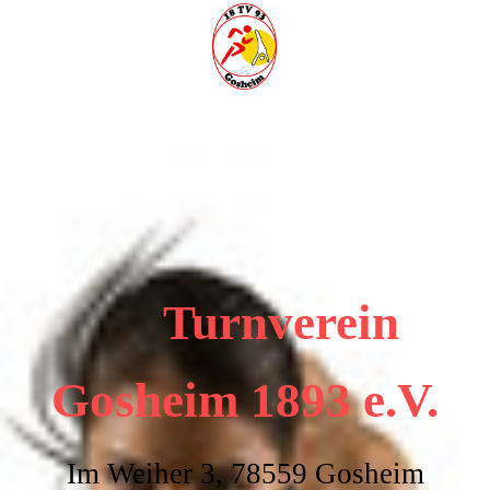
Turnverein
Gosheim
1893 e.V.
Im Weiher 3, 78559 Gosheim